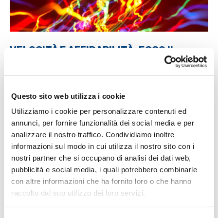
VELOCITÀ E AFFIDABILITÀ: ECCO IL
SOFTWARE PUNTO DI RIFERIMENTO PER
LA TUA SCUOLA
Velocità, stabilità e sicurezza elevate sono elementi
Questo sito web utilizza i cookie
essenziali per qualsiasi piattaforma dedicata alla
Utilizziamo i cookie per personalizzare contenuti ed
gestione scolastica. Le scuole hanno bisogno di…
annunci, per fornire funzionalità dei social media e per
analizzare il nostro traffico. Condividiamo inoltre
informazioni sul modo in cui utilizza il nostro sito con i
nostri partner che si occupano di analisi dei dati web,
SET
pubblicità e social media, i quali potrebbero combinarle
17
con altre informazioni che ha fornito loro o che hanno
raccolto dal suo utilizzo dei loro servizi.