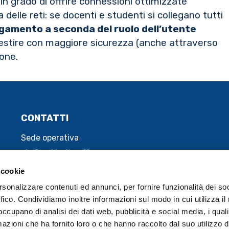
in grado di offrire connessioni ottimizzate
 delle reti: se docenti e studenti si collegano tutti
legamento a seconda del ruolo dell’utente
 gestire con maggiore sicurezza (anche attraverso
ione.
CONTATTI
Sede operativa
via San Martino 11
42015 Correggio (RE) - Italy
 cookie
Email:
rsonalizzare contenuti ed annunci, per fornire funzionalità dei so
mastercomsrl@pec.it
ffico. Condividiamo inoltre informazioni sul modo in cui utilizza il 
 occupano di analisi dei dati web, pubblicità e social media, i qual
Telefono:
azioni che ha fornito loro o che hanno raccolto dal suo utilizzo d