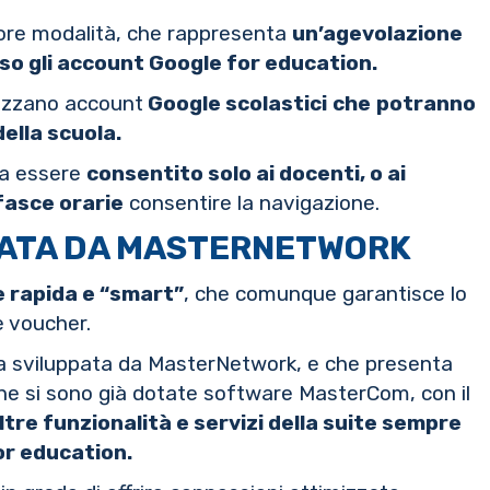
iore modalità, che rappresenta
un’agevolazione
so gli account Google for education.
ilizzano account
Google scolastici
che
potranno
della scuola.
ssa essere
consentito solo ai docenti, o ai
 fasce orarie
consentire la navigazione.
PATA DA MASTERNETWORK
 rapida e “smart”
, che comunque garantisce lo
e voucher.
a sviluppata da MasterNetwork, e che presenta
 che si sono già dotate software MasterCom, con il
ltre funzionalità e servizi della suite sempre
or education.