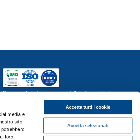
Documento sulla sicurezza delle informazioni
Accetta tutti i cookie
cial media e
nostro sito
Accetta selezionati
i potrebbero
ei loro