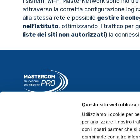
I sistemi Wi-Fi MasterNetwork sono inoltre 
attraverso la corretta configurazione logica
alla stessa rete è possibile
gestire il col
nell’Istituto
, ottimizzando il traffico per
liste dei siti non autorizzati
) la conness
MasterCom Pro è la collana di software, app e
Questo sito web utilizza i
soluzioni tecnologiche dedicata alle scuole
Utilizziamo i cookie per pe
paritarie.
per analizzare il nostro tra
con i nostri partner che si
combinarle con altre inform